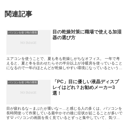
関連記事
目の乾燥対策に職場で使える加湿
パソコンを使う時の環境
器の選び方
エアコンを使うことで、夏も冬も乾燥しがちなオフィス。 一年で考
えると、夏と冬を合わせたらその半分以上が冷暖房を使っていること
になるので一年のほとんどが乾燥しやすい環境になっているというこ
とですよね。 エアコンも風が行き届くところもあれば届か...
「PC」目に優しい液晶ディスプ
パソコンを使う時の環境
レイはどれ？お勧めメーカー3
選！
目が疲れるな～まぶたが重いな～...と感じる人の多くは、パソコンを
長時間使って作業している最中かその後に症状が起こることが多いで
す💡 パソコンの画面を長く見ているとずっと集中していて、気づい
たらかなり疲れていることって多いですよね💦 疲れ目...