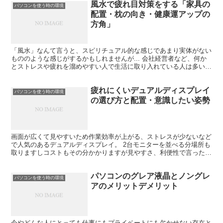
風水で疲れ目対策をする「家具の
パソコンを使う時の環境
配置・枕の向き・健康運アップの
方角」
「風水」なんて言うと、スピリチュアル的な感じであまり実体がない
もののような感じがするかもしれませんが... 会社経営者など、何か
とストレスや疲れを溜めやすい人で生活に取り入れている人は多いで
す✨ 生活環境を少しずつでも整えていくことが体全体...
疲れにくいデュアルディスプレイ
パソコンを使う時の環境
の選び方と配置・意識したい姿勢
画面が広くて見やすいため作業効率が上がる、ストレスが少ないなど
で人気のあるデュアルディスプレイ。 2台モニターを並べる分場所も
取りますしコストもその分かかりますが見やすさ、利便性で言ったら
申し分ないですよね。 でも、使い方によっては1台のパ...
パソコンのグレア液晶とノングレ
パソコンを使う時の環境
アのメリットデメリット
今やどんな人にとっても仕事にもプライベートにも欠かせない存在と