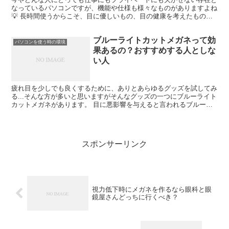
なっているパソコンですが、機能や仕様も様々なものがありますよね
💡 長時間使うからこそ、目に優しいもの、目の健康を考えたものを
選んで少しでも疲れ目対策をしたいですよね‼ そこでこの...
ブルーライトカットメガネって効
パソコンを使う時の環境
果あるの？おすすめする人としな
い人
疲れ目を少しでも良くするために、ありとあらゆるグッズを試してみ
る...そんな方が多いと思いますがそんなグッズの一つにブルーライト
カットメガネがあります。 目に悪影響を与えると言われるブルーラ
イトですが、 「それをカットすることで目の疲れって...
スポンサーリンク
視力低下時にメガネを作るなら眼科と眼
鏡屋さんどっちに行くべき？