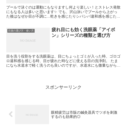
プールで泳ぐのは運動にもなりますし何より楽しい！とストレス発散
にもなる人は多いと思います✨ でも、沢山泳いでプールから上がっ
た後はなぜか目が不調に...乾きを感じたりシパシパ違和感を感じた
り、気づいたら充血してたり💧 せっかくストレスフリー...
疲れ目にも効く洗眼薬「アイボ
目薬の選び方・使い方
ン」シリーズの種類と選び方
目を洗う役割をする洗眼薬は、目にちょっとゴミが入った時、ゴロゴ
ロ違和感を感じる時、目が疲れた時などに使える目の洗浄剤。 たま
になら水道水で軽く洗うのも良いのですが、水道水にも微量ながら塩
素が含まれますし涙の成分の一つであるムチンを流してしま...
スポンサーリンク
眼精疲労は市販の鍼灸器具でツボを刺激
するのも効果的◎