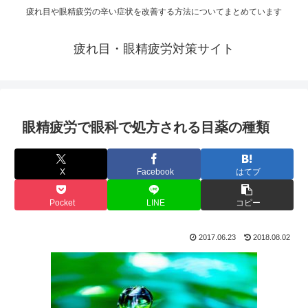
疲れ目や眼精疲労の辛い症状を改善する方法についてまとめています
疲れ目・眼精疲労対策サイト
眼精疲労で眼科で処方される目薬の種類
X
Facebook
はてブ
Pocket
LINE
コピー
2017.06.23
2018.08.02