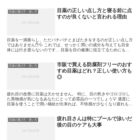
目薬の正しい点し方と寝る前に点
目薬の選び方・使い方
すのが良くないと言われる理由
目薬を一滴垂らし、ただパチパチとまばたきをするのが正しい点し方
ではありません✋💦 これでは、せっかく潤いの成分を与えても目全
体には行き渡らないのです... 目薬を目の健康に役立てるためにも、
正しい点し方を確認してから点すようにしましょう。 ...
市販で買える防腐剤フリーのおす
目薬の選び方・使い方
すめ目薬はどれ？正しい使い方も
◎
疲れ目の改善に目薬は欠かせません。 特に、目の乾きやゴロゴロし
た異物感が気になるあなたにとって必需品の一つでしょう💡 適度に
目薬を使うことで潤い補給が出来れば、不快感が少なくなり疲れも軽
減させることが出来ます。 目薬には大きく分けて防腐剤入...
疲れ目さんは特にプールで泳いだ
目薬の選び方・使い方
後の目のケアも大事