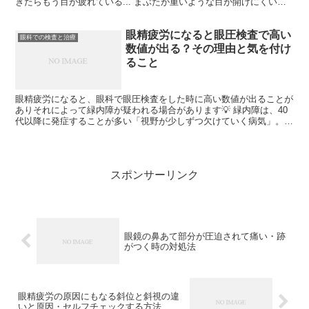
きたらもう目が疲れている... まぶたが重いような目が開けにくいよ
うな、なんだか痛みも感じるけどこれは一体... と...
眼精疲労になると眼圧検査で高い
眼科での検査と治療
数値が出る？その理由と気を付け
ること
眼精疲労になると、眼科で眼圧検査をした時に高い数値が出ることが
ありそれによって緑内障が疑われる場合があります💡 緑内障は、40
代以降に発症することが多い「視野が少しずつ欠けていく病気」。
眼圧が正常なのに緑内障になることもあるんですが（正常...
スポンサーリンク
眼鏡の鼻あて部分が圧迫されて痛い・跡
がつく時の対処法
眼精疲労の原因にもなる斜位と斜視の違
いと原因・セルフチェックする方法