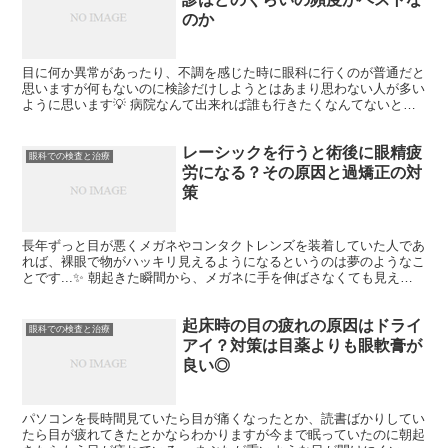
のか
目に何か異常があったり、不調を感じた時に眼科に行くのが普通だと
思いますが何もないのに検診だけしようとはあまり思わない人が多い
ように思います💡 病院なんて出来れば誰も行きたくなんてないとこ
ろですからね(^^;) でも、目に何かあってからでは遅...
レーシックを行うと術後に眼精疲
眼科での検査と治療
労になる？その原因と過矯正の対
策
長年ずっと目が悪くメガネやコンタクトレンズを装着していた人であ
れば、裸眼で物がハッキリ見えるようになるというのは夢のようなこ
とです...✨ 朝起きた瞬間から、メガネに手を伸ばさなくても見える
ようになった時は最高に嬉しいですよね‼ いつでもど...
起床時の目の疲れの原因はドライ
眼科での検査と治療
アイ？対策は目薬よりも眼軟膏が
良い◎
パソコンを長時間見ていたら目が痛くなったとか、読書ばかりしてい
たら目が疲れてきたとかならわかりますが今まで眠っていたのに朝起