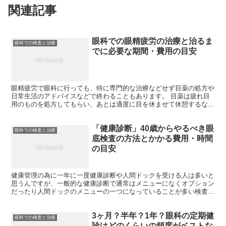
関連記事
眼科での眼精疲労の治療と治るま
眼科での検査と治療
でに必要な期間・費用の目安
眼精疲労で眼科に行っても、特に専門的な治療などせず目薬の処方や
日常生活のアドバイスなどで終わることもあります。 目薬は疲れ目
用のものを処方してもらい、あとは適度に目を休ませて休憩するな
ど。 それが眼精疲労に特化した病院だと、症状緩和のための...
「健康診断」40歳からやるべき眼
眼科での検査と治療
底検査の方法とかかる費用・時間
の目安
健康管理の為に一年に一度健康診断や人間ドックを受ける人は多いと
思うんですが、一般的な健康診断で通常はメニューになくオプション
だったり人間ドックのメニューの一つになっていることが多い検査が
「眼底検査」です💡 眼底検査とは、眼球の奥にある組織全...
3ヶ月？半年？1年？眼科の定期健
眼科での検査と治療
診はどのくらいの頻度がベストな