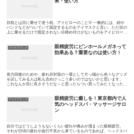
果・使い方
目枕とは目に乗せて使う枕、アイピローのこと💡 一般的には、紐や
バンドなどがついていて固定するものをアイマスクと言い、ただ目の
上に乗せるだけで固定されない分締め付けがないものをアイピローと
言うことが多いですね。 アイマスクは夜寝る時、日中でも...
眼精疲労にピンホールメガネって
アイケアグッズ
効果ある？重要なのは使い方！
視力回復のためや、疲れ目対策の一環として片っ端から色々なグッズ
を試してみる人は私も含めけっこう多いのではないかと思います。
これなんか目に良さそうだな～と思ったらつい買ってみたくなったり
💡 色々あるグッズの一つにピンホールメガネというものが...
眼精疲労に癒しを！東京都内で人
アイケアグッズ
気のヘッドスパ・マッサージサロ
ン
自分ではどうしようもないくらい疲れや痛みが溜まった眼精疲労。
それが日頃の疲れや血行不良から来ているものであれば、ヘッドスパ