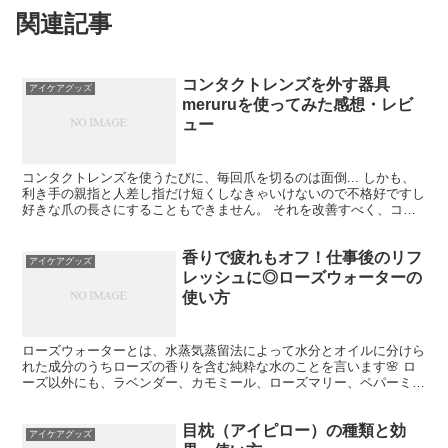
関連記事
コンタクトレンズを外す器具
アイケアグッズ
meruruを使ってみた感想・レビ
ュー
コンタクトレンズを使うたびに、毎回爪を切るのは面倒... しかも、
利き手の親指と人差し指だけ短くしなきゃいけないので不格好ですし
好きな爪の長さにすることもできません。 それを改善すべく、コン
タクトレンズを外す器具であるmeruruを今回初め...
香りで疲れもオフ！仕事後のリフ
アイケアグッズ
レッシュに◎ローズウォーターの
使い方
ローズウォーターとは、水蒸気蒸留法によって水分とオイルに分けら
れた成分のうちローズの香りを含む純粋な水のことを言います🌸 ロ
ーズ以外にも、ラベンダー、カモミール、ローズマリー、ペパーミン
トなど... 色々なハーブウォーターがあるわけですが、...
目枕（アイピロー）の種類と効
アイケアグッズ