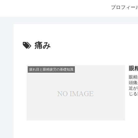
プロフィー
痛み
眼
疲れ目と眼精疲労の基礎知識
眼精
頭痛
近が
じる